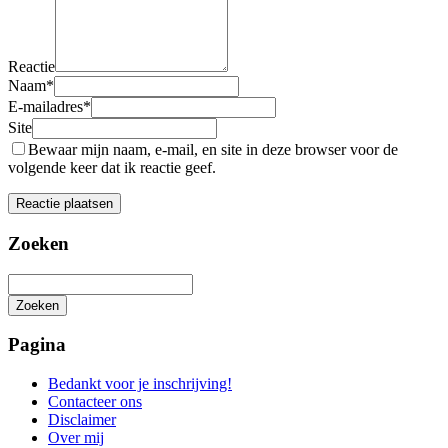
Reactie
Naam
*
E-mailadres
*
Site
Bewaar mijn naam, e-mail, en site in deze browser voor de
volgende keer dat ik reactie geef.
Zoeken
Zoeken
Het
zoeken
Pagina
is
aan
Bedankt voor je inschrijving!
de
Contacteer ons
gang
Disclaimer
Over mij