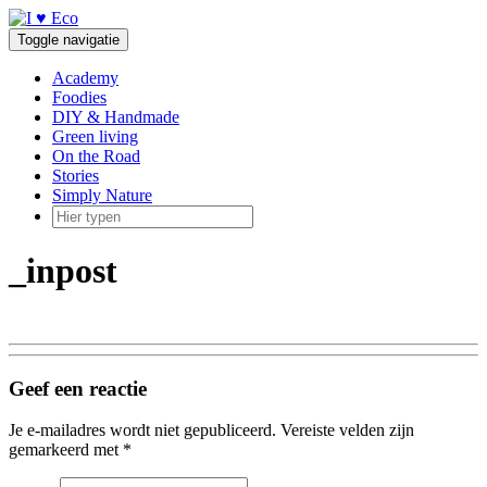
Doorgaan
naar
Toggle navigatie
inhoud
Academy
Foodies
DIY & Handmade
Green living
On the Road
Stories
Simply Nature
_inpost
Geef een reactie
Je e-mailadres wordt niet gepubliceerd.
Vereiste velden zijn
gemarkeerd met
*