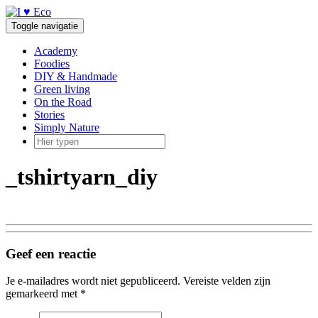
Doorgaan
naar
Toggle navigatie
inhoud
Academy
Foodies
DIY & Handmade
Green living
On the Road
Stories
Simply Nature
_tshirtyarn_diy
Geef een reactie
Je e-mailadres wordt niet gepubliceerd.
Vereiste velden zijn
gemarkeerd met
*