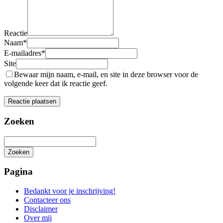
Reactie
Naam
*
E-mailadres
*
Site
Bewaar mijn naam, e-mail, en site in deze browser voor de
volgende keer dat ik reactie geef.
Zoeken
Zoeken
Het
zoeken
Pagina
is
aan
Bedankt voor je inschrijving!
de
Contacteer ons
gang
Disclaimer
Over mij