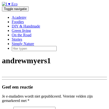
Doorgaan
naar
Toggle navigatie
inhoud
Academy
Foodies
DIY & Handmade
Green living
On the Road
Stories
Simply Nature
andrewmyers1
Geef een reactie
Je e-mailadres wordt niet gepubliceerd.
Vereiste velden zijn
gemarkeerd met
*