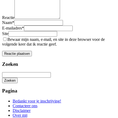
Reactie
Naam
*
E-mailadres
*
Site
Bewaar mijn naam, e-mail, en site in deze browser voor de
volgende keer dat ik reactie geef.
Zoeken
Zoeken
Het
zoeken
Pagina
is
aan
Bedankt voor je inschrijving!
de
Contacteer ons
gang
Disclaimer
Over mij