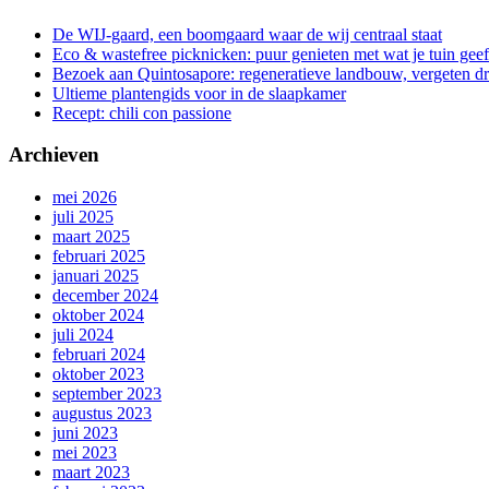
De WIJ-gaard, een boomgaard waar de wij centraal staat
Eco & wastefree picknicken: puur genieten met wat je tuin geef
Bezoek aan Quintosapore: regeneratieve landbouw, vergeten 
Ultieme plantengids voor in de slaapkamer
Recept: chili con passione
Archieven
mei 2026
juli 2025
maart 2025
februari 2025
januari 2025
december 2024
oktober 2024
juli 2024
februari 2024
oktober 2023
september 2023
augustus 2023
juni 2023
mei 2023
maart 2023