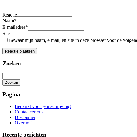
Reactie
Naam
*
E-mailadres
*
Site
Bewaar mijn naam, e-mail, en site in deze browser voor de volgende
Zoeken
Zoeken
Het
zoeken
Pagina
is
aan
Bedankt voor je inschrijving!
de
Contacteer ons
gang
Disclaimer
Over mij
Recente berichten