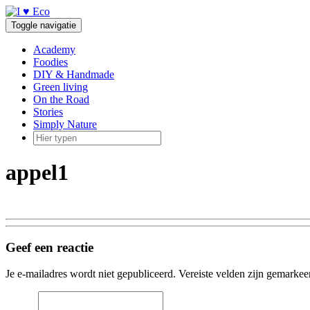
Doorgaan
naar
Toggle navigatie
inhoud
Academy
Foodies
DIY & Handmade
Green living
On the Road
Stories
Simply Nature
appel1
Geef een reactie
Je e-mailadres wordt niet gepubliceerd.
Vereiste velden zijn gemarke