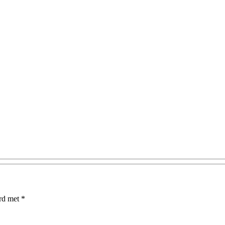
erd met
*