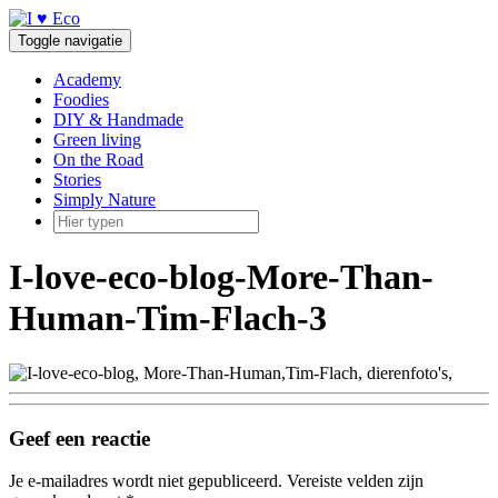
Doorgaan
naar
Toggle navigatie
inhoud
Academy
Foodies
DIY & Handmade
Green living
On the Road
Stories
Simply Nature
I-love-eco-blog-More-Than-
Human-Tim-Flach-3
Geef een reactie
Je e-mailadres wordt niet gepubliceerd.
Vereiste velden zijn