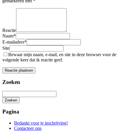
gemarkeerd met
*
Reactie
Naam
*
E-mailadres
*
Site
Bewaar mijn naam, e-mail, en site in deze browser voor de
volgende keer dat ik reactie geef.
Zoeken
Zoeken
Het
zoeken
Pagina
is
aan
Bedankt voor je inschrijving!
de
Contacteer ons