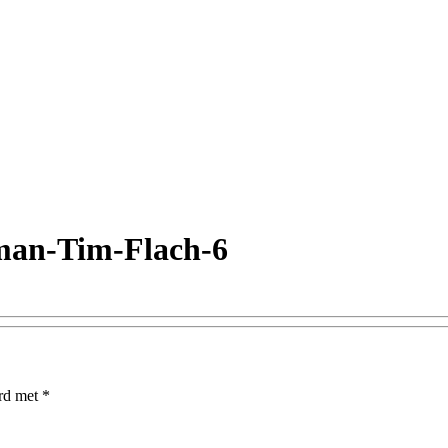
man-Tim-Flach-6
erd met
*