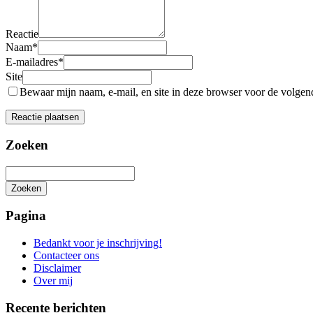
Reactie
Naam
*
E-mailadres
*
Site
Bewaar mijn naam, e-mail, en site in deze browser voor de volgende
Zoeken
Zoeken
Het
zoeken
Pagina
is
aan
Bedankt voor je inschrijving!
de
Contacteer ons
gang
Disclaimer
Over mij
Recente berichten