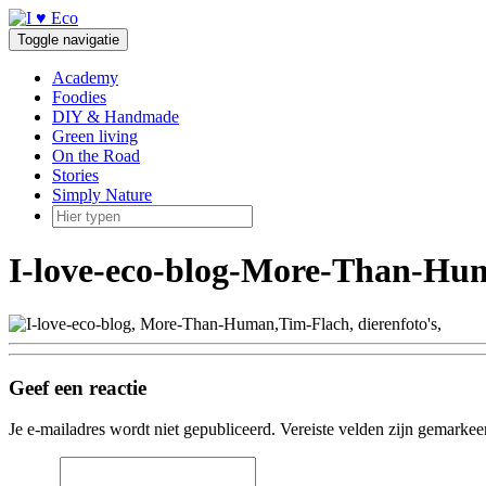
Doorgaan
naar
Toggle navigatie
inhoud
Academy
Foodies
DIY & Handmade
Green living
On the Road
Stories
Simply Nature
I-love-eco-blog-More-Than-Hu
Geef een reactie
Je e-mailadres wordt niet gepubliceerd.
Vereiste velden zijn gemarke