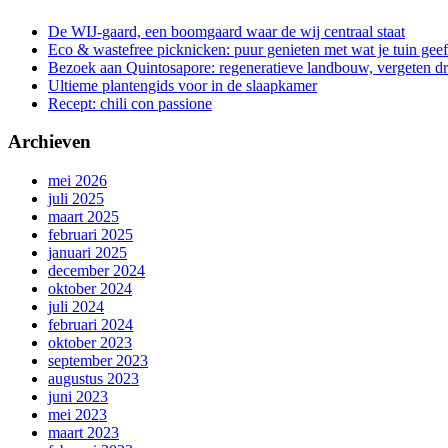
De WIJ-gaard, een boomgaard waar de wij centraal staat
Eco & wastefree picknicken: puur genieten met wat je tuin geef
Bezoek aan Quintosapore: regeneratieve landbouw, vergeten 
Ultieme plantengids voor in de slaapkamer
Recept: chili con passione
Archieven
mei 2026
juli 2025
maart 2025
februari 2025
januari 2025
december 2024
oktober 2024
juli 2024
februari 2024
oktober 2023
september 2023
augustus 2023
juni 2023
mei 2023
maart 2023