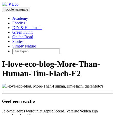
Doorgaan
naar
Toggle navigatie
inhoud
Academy
Foodies
DIY & Handmade
Green living
On the Road
Stories
Simply Nature
I-love-eco-blog-More-Than-
Human-Tim-Flach-F2
Geef een reactie
Je e-mailadres wordt niet gepubliceerd.
Vereiste velden zijn