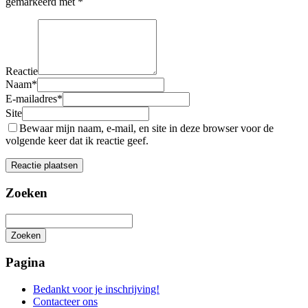
gemarkeerd met
*
Reactie
Naam
*
E-mailadres
*
Site
Bewaar mijn naam, e-mail, en site in deze browser voor de
volgende keer dat ik reactie geef.
Zoeken
Zoeken
Het
zoeken
Pagina
is
aan
Bedankt voor je inschrijving!
de
Contacteer ons