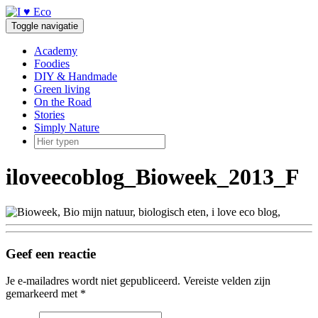
Doorgaan
naar
Toggle navigatie
inhoud
Academy
Foodies
DIY & Handmade
Green living
On the Road
Stories
Simply Nature
iloveecoblog_Bioweek_2013_F
Geef een reactie
Je e-mailadres wordt niet gepubliceerd.
Vereiste velden zijn
gemarkeerd met
*