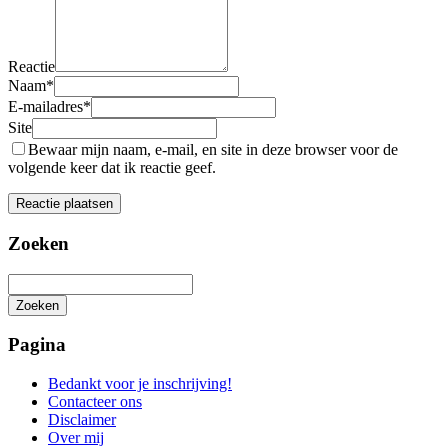
Reactie
Naam
*
E-mailadres
*
Site
Bewaar mijn naam, e-mail, en site in deze browser voor de
volgende keer dat ik reactie geef.
Zoeken
Zoeken
Het
zoeken
Pagina
is
aan
Bedankt voor je inschrijving!
de
Contacteer ons
gang
Disclaimer
Over mij