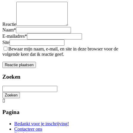
Reactie
Naam
*
E-mailadres
*
Site
Bewaar mijn naam, e-mail, en site in deze browser voor de
volgende keer dat ik reactie geef.
Zoeken
Zoeken
Het
zoeken
is
Pagina
aan
de
Bedankt voor je inschrijving!
gang
Contacteer ons