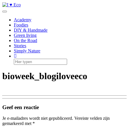
Doorgaan
naar
Toggle navigatie
inhoud
Academy
Foodies
DIY & Handmade
Green living
On the Road
Stories
Simply Nature
bioweek_blogiloveeco
Geef een reactie
Je e-mailadres wordt niet gepubliceerd.
Vereiste velden zijn
gemarkeerd met
*