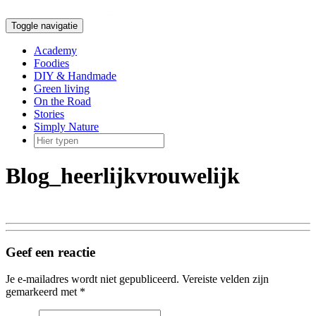
Doorgaan
naar
Toggle navigatie
inhoud
Academy
Foodies
DIY & Handmade
Green living
On the Road
Stories
Simply Nature
Blog_heerlijkvrouwelijk
Geef een reactie
Je e-mailadres wordt niet gepubliceerd.
Vereiste velden zijn
gemarkeerd met
*