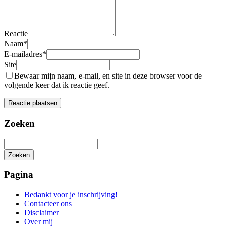
Reactie
Naam
*
E-mailadres
*
Site
Bewaar mijn naam, e-mail, en site in deze browser voor de
volgende keer dat ik reactie geef.
Zoeken
Zoeken
Het
zoeken
Pagina
is
aan
Bedankt voor je inschrijving!
de
Contacteer ons
gang
Disclaimer
Over mij