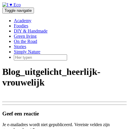
Doorgaan
naar
Toggle navigatie
inhoud
Academy
Foodies
DIY & Handmade
Green living
On the Road
Stories
Simply Nature
Blog_uitgelicht_heerlijk-
vrouwelijk
Geef een reactie
Je e-mailadres wordt niet gepubliceerd.
Vereiste velden zijn