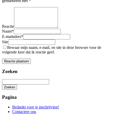
gemarkeerd met
*
Reactie
Naam
*
E-mailadres
*
Site
Bewaar mijn naam, e-mail, en site in deze browser voor de
volgende keer dat ik reactie geef.
Zoeken
Zoeken
Het
zoeken
Pagina
is
aan
Bedankt voor je inschrijving!
de
Contacteer ons