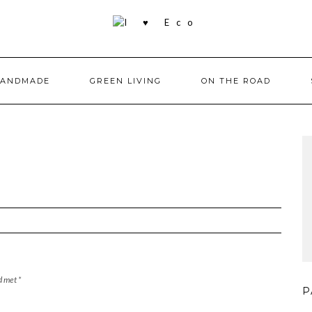
HANDMADE
GREEN LIVING
ON THE ROAD
rd met
*
P