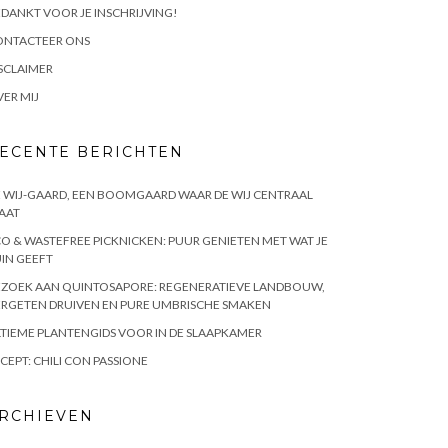
DANKT VOOR JE INSCHRIJVING!
ONTACTEER ONS
SCLAIMER
ER MIJ
ECENTE BERICHTEN
 WIJ-GAARD, EEN BOOMGAARD WAAR DE WIJ CENTRAAL
AAT
O & WASTEFREE PICKNICKEN: PUUR GENIETEN MET WAT JE
IN GEEFT
EZOEK AAN QUINTOSAPORE: REGENERATIEVE LANDBOUW,
RGETEN DRUIVEN EN PURE UMBRISCHE SMAKEN
TIEME PLANTENGIDS VOOR IN DE SLAAPKAMER
CEPT: CHILI CON PASSIONE
RCHIEVEN