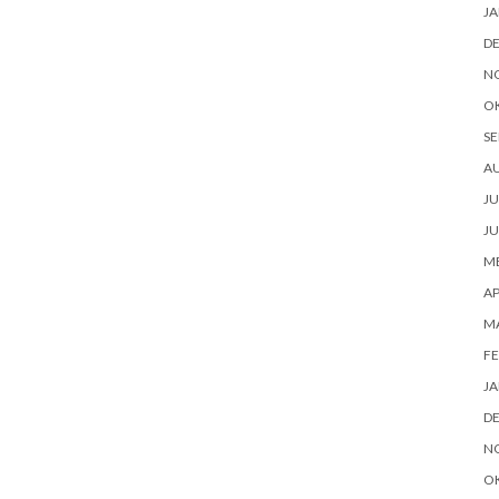
JA
D
N
O
SE
A
JU
JU
ME
AP
M
FE
JA
D
N
O