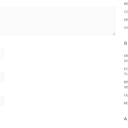
BE
C
DI
OV
R
DE
ST
EC
TU
B
VE
UL
RE
A