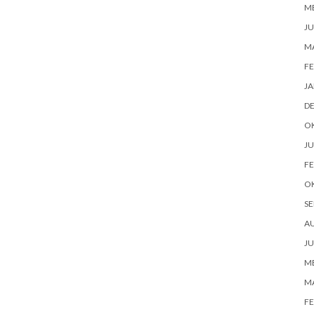
ME
JU
M
FE
JA
D
O
JU
FE
O
SE
A
JU
ME
M
FE