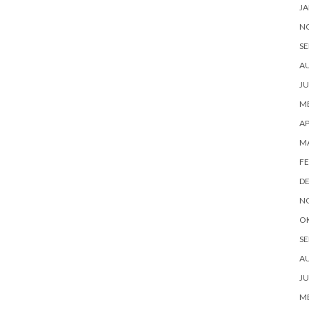
JA
N
SE
A
JU
ME
AP
M
FE
D
N
O
SE
A
JU
ME