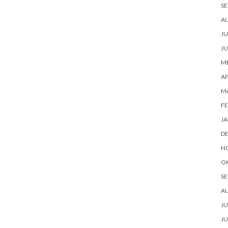
SE
A
JU
JU
ME
AP
M
FE
JA
D
N
O
SE
A
JU
JU