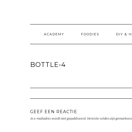
Doorgaan
naar
inhoud
ACADEMY
FOODIES
DIY & 
BOTTLE-4
GEEF EEN REACTIE
Je e-mailadres wordt niet gepubliceerd.
Vereiste velden zijn gemarkee