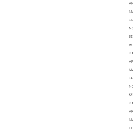
AP
M
JA
N
SE
A
JU
AP
M
JA
N
SE
JU
AP
M
FE