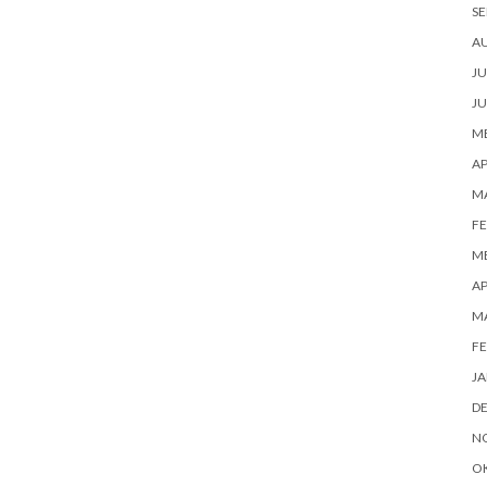
SE
A
JU
JU
ME
AP
M
FE
ME
AP
M
FE
JA
D
N
O