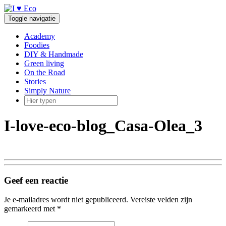
Doorgaan
naar
Toggle navigatie
inhoud
Academy
Foodies
DIY & Handmade
Green living
On the Road
Stories
Simply Nature
I-love-eco-blog_Casa-Olea_3
Geef een reactie
Je e-mailadres wordt niet gepubliceerd.
Vereiste velden zijn
gemarkeerd met
*