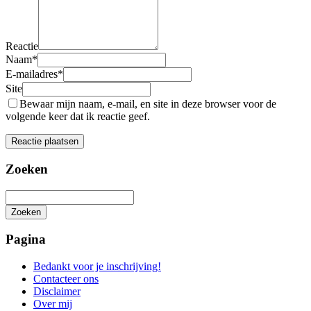
Reactie
Naam
*
E-mailadres
*
Site
Bewaar mijn naam, e-mail, en site in deze browser voor de
volgende keer dat ik reactie geef.
Zoeken
Zoeken
Het
zoeken
Pagina
is
aan
Bedankt voor je inschrijving!
de
Contacteer ons
gang
Disclaimer
Over mij