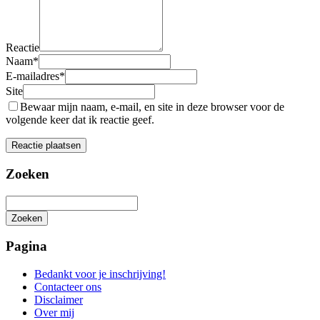
Reactie
Naam
*
E-mailadres
*
Site
Bewaar mijn naam, e-mail, en site in deze browser voor de
volgende keer dat ik reactie geef.
Zoeken
Zoeken
Het
zoeken
Pagina
is
aan
Bedankt voor je inschrijving!
de
Contacteer ons
gang
Disclaimer
Over mij