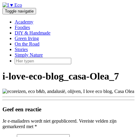
Doorgaan
naar
Toggle navigatie
inhoud
Academy
Foodies
DIY & Handmade
Green living
On the Road
Stories
Simply Nature
i-love-eco-blog_casa-Olea_7
Geef een reactie
Je e-mailadres wordt niet gepubliceerd.
Vereiste velden zijn
gemarkeerd met
*