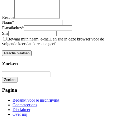
Reactie
Naam
*
E-mailadres
*
Site
Bewaar mijn naam, e-mail, en site in deze browser voor de
volgende keer dat ik reactie geef.
Zoeken
Zoeken
Het
zoeken
Pagina
is
aan
Bedankt voor je inschrijving!
de
Contacteer ons
gang
Disclaimer
Over mij