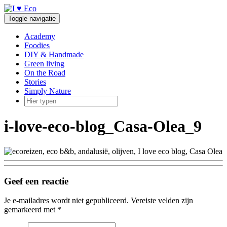
Doorgaan
naar
Toggle navigatie
inhoud
Academy
Foodies
DIY & Handmade
Green living
On the Road
Stories
Simply Nature
i-love-eco-blog_Casa-Olea_9
Geef een reactie
Je e-mailadres wordt niet gepubliceerd.
Vereiste velden zijn
gemarkeerd met
*