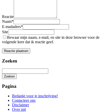
Reactie
Naam
*
E-mailadres
*
Site
Bewaar mijn naam, e-mail, en site in deze browser voor de
volgende keer dat ik reactie geef.
Zoeken
Zoeken
Het
zoeken
Pagina
is
aan
Bedankt voor je inschrijving!
de
Contacteer ons
gang
Disclaimer
Over mij