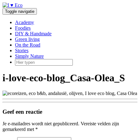
Doorgaan
naar
Toggle navigatie
inhoud
Academy
Foodies
DIY & Handmade
Green living
On the Road
Stories
Simply Nature
i-love-eco-blog_Casa-Olea_S
Geef een reactie
Je e-mailadres wordt niet gepubliceerd.
Vereiste velden zijn
gemarkeerd met
*