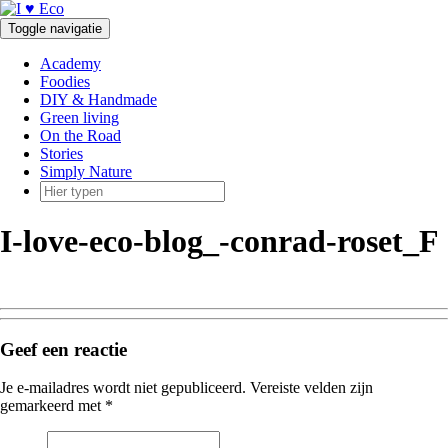
Doorgaan
naar
Toggle navigatie
inhoud
Academy
Foodies
DIY & Handmade
Green living
On the Road
Stories
Simply Nature
I-love-eco-blog_-conrad-roset_F
Geef een reactie
Je e-mailadres wordt niet gepubliceerd.
Vereiste velden zijn
gemarkeerd met
*