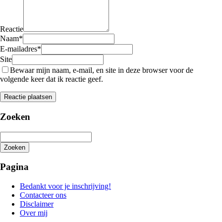
Reactie
Naam
*
E-mailadres
*
Site
Bewaar mijn naam, e-mail, en site in deze browser voor de
volgende keer dat ik reactie geef.
Zoeken
Zoeken
Het
zoeken
Pagina
is
aan
Bedankt voor je inschrijving!
de
Contacteer ons
gang
Disclaimer
Over mij