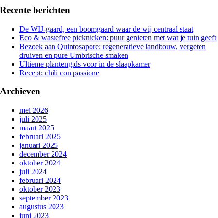
Recente berichten
De WIJ-gaard, een boomgaard waar de wij centraal staat
Eco & wastefree picknicken: puur genieten met wat je tuin geeft
Bezoek aan Quintosapore: regeneratieve landbouw, vergeten
druiven en pure Umbrische smaken
Ultieme plantengids voor in de slaapkamer
Recept: chili con passione
Archieven
mei 2026
juli 2025
maart 2025
februari 2025
januari 2025
december 2024
oktober 2024
juli 2024
februari 2024
oktober 2023
september 2023
augustus 2023
juni 2023