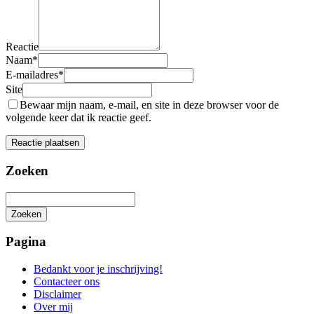
Reactie
Naam
*
E-mailadres
*
Site
Bewaar mijn naam, e-mail, en site in deze browser voor de
volgende keer dat ik reactie geef.
Zoeken
Zoeken
Het
zoeken
Pagina
is
aan
Bedankt voor je inschrijving!
de
Contacteer ons
gang
Disclaimer
Over mij