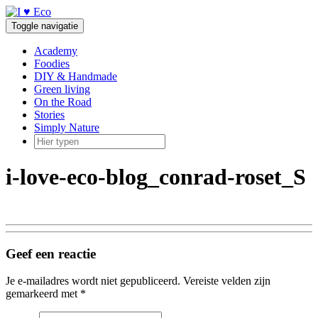
Doorgaan
naar
Toggle navigatie
inhoud
Academy
Foodies
DIY & Handmade
Green living
On the Road
Stories
Simply Nature
i-love-eco-blog_conrad-roset_S
Geef een reactie
Je e-mailadres wordt niet gepubliceerd.
Vereiste velden zijn
gemarkeerd met
*