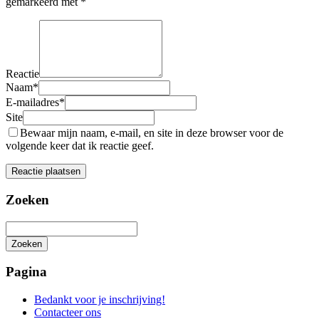
gemarkeerd met
*
Reactie
Naam
*
E-mailadres
*
Site
Bewaar mijn naam, e-mail, en site in deze browser voor de
volgende keer dat ik reactie geef.
Zoeken
Zoeken
Het
zoeken
Pagina
is
aan
Bedankt voor je inschrijving!
de
Contacteer ons