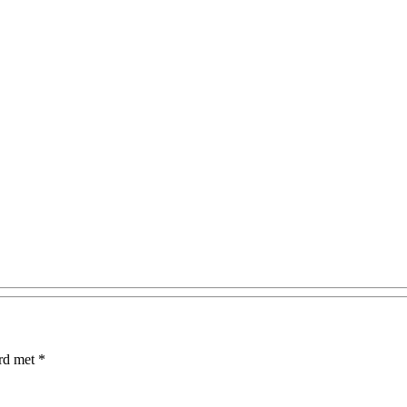
erd met
*