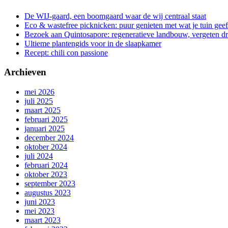
De WIJ-gaard, een boomgaard waar de wij centraal staat
Eco & wastefree picknicken: puur genieten met wat je tuin geef
Bezoek aan Quintosapore: regeneratieve landbouw, vergeten 
Ultieme plantengids voor in de slaapkamer
Recept: chili con passione
Archieven
mei 2026
juli 2025
maart 2025
februari 2025
januari 2025
december 2024
oktober 2024
juli 2024
februari 2024
oktober 2023
september 2023
augustus 2023
juni 2023
mei 2023
maart 2023