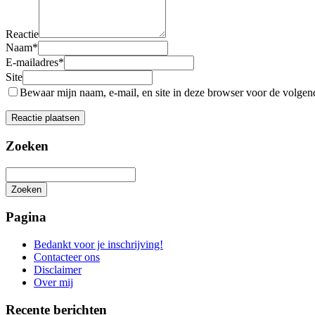
Reactie
Naam
*
E-mailadres
*
Site
Bewaar mijn naam, e-mail, en site in deze browser voor de volgende
Zoeken
Zoeken
Het
zoeken
Pagina
is
aan
Bedankt voor je inschrijving!
de
Contacteer ons
gang
Disclaimer
Over mij
Recente berichten