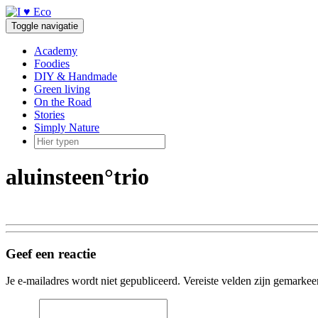
Doorgaan
naar
Toggle navigatie
inhoud
Academy
Foodies
DIY & Handmade
Green living
On the Road
Stories
Simply Nature
aluinsteen°trio
Geef een reactie
Je e-mailadres wordt niet gepubliceerd.
Vereiste velden zijn gemarke