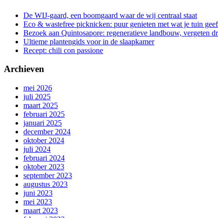
De WIJ-gaard, een boomgaard waar de wij centraal staat
Eco & wastefree picknicken: puur genieten met wat je tuin geef
Bezoek aan Quintosapore: regeneratieve landbouw, vergeten 
Ultieme plantengids voor in de slaapkamer
Recept: chili con passione
Archieven
mei 2026
juli 2025
maart 2025
februari 2025
januari 2025
december 2024
oktober 2024
juli 2024
februari 2024
oktober 2023
september 2023
augustus 2023
juni 2023
mei 2023
maart 2023