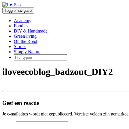
Doorgaan
naar
Toggle navigatie
inhoud
Academy
Foodies
DIY & Handmade
Green living
On the Road
Stories
Simply Nature
iloveecoblog_badzout_DIY2
Geef een reactie
Je e-mailadres wordt niet gepubliceerd.
Vereiste velden zijn gemarke