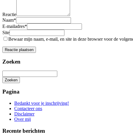
Reactie
Naam
*
E-mailadres
*
Site
Bewaar mijn naam, e-mail, en site in deze browser voor de volgende
Zoeken
Zoeken
Het
zoeken
Pagina
is
aan
Bedankt voor je inschrijving!
de
Contacteer ons
gang
Disclaimer
Over mij
Recente berichten