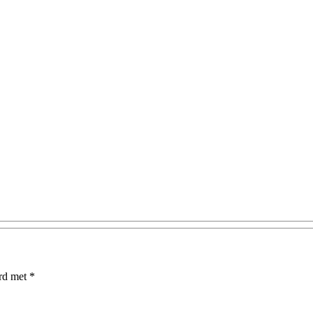
erd met
*