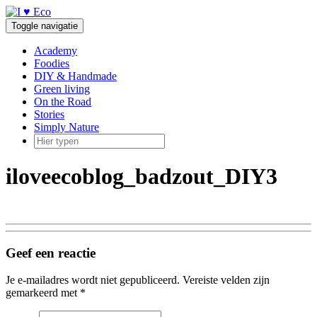
Doorgaan
naar
Toggle navigatie
inhoud
Academy
Foodies
DIY & Handmade
Green living
On the Road
Stories
Simply Nature
iloveecoblog_badzout_DIY3
Geef een reactie
Je e-mailadres wordt niet gepubliceerd.
Vereiste velden zijn
gemarkeerd met
*