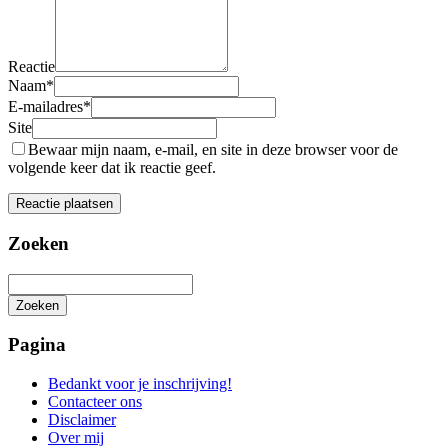
Reactie
Naam
*
E-mailadres
*
Site
Bewaar mijn naam, e-mail, en site in deze browser voor de
volgende keer dat ik reactie geef.
Zoeken
Zoeken
Het
zoeken
Pagina
is
aan
Bedankt voor je inschrijving!
de
Contacteer ons
gang
Disclaimer
Over mij