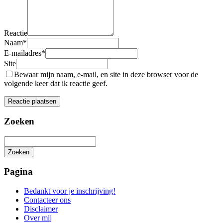
Reactie
Naam
*
E-mailadres
*
Site
Bewaar mijn naam, e-mail, en site in deze browser voor de
volgende keer dat ik reactie geef.
Zoeken
Zoeken
Het
zoeken
Pagina
is
aan
Bedankt voor je inschrijving!
de
Contacteer ons
gang
Disclaimer
Over mij