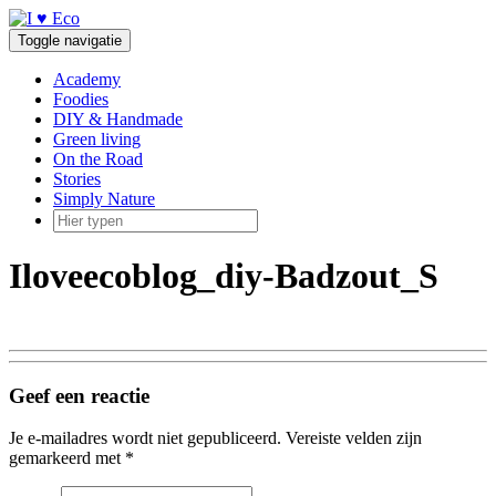
Doorgaan
naar
Toggle navigatie
inhoud
Academy
Foodies
DIY & Handmade
Green living
On the Road
Stories
Simply Nature
Iloveecoblog_diy-Badzout_S
Geef een reactie
Je e-mailadres wordt niet gepubliceerd.
Vereiste velden zijn
gemarkeerd met
*