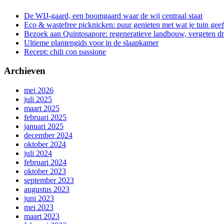
De WIJ-gaard, een boomgaard waar de wij centraal staat
Eco & wastefree picknicken: puur genieten met wat je tuin geef
Bezoek aan Quintosapore: regeneratieve landbouw, vergeten 
Ultieme plantengids voor in de slaapkamer
Recept: chili con passione
Archieven
mei 2026
juli 2025
maart 2025
februari 2025
januari 2025
december 2024
oktober 2024
juli 2024
februari 2024
oktober 2023
september 2023
augustus 2023
juni 2023
mei 2023
maart 2023