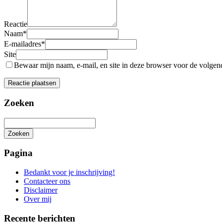
Reactie
Naam
*
E-mailadres
*
Site
Bewaar mijn naam, e-mail, en site in deze browser voor de volgende
Zoeken
Zoeken
Het
zoeken
Pagina
is
aan
Bedankt voor je inschrijving!
de
Contacteer ons
gang
Disclaimer
Over mij
Recente berichten