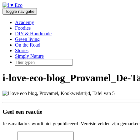
Doorgaan
naar
Toggle navigatie
inhoud
Academy
Foodies
DIY & Handmade
Green living
On the Road
Stories
Simply Nature
i-love-eco-blog_Provamel_De-Ta
Geef een reactie
Je e-mailadres wordt niet gepubliceerd.
Vereiste velden zijn gemarke