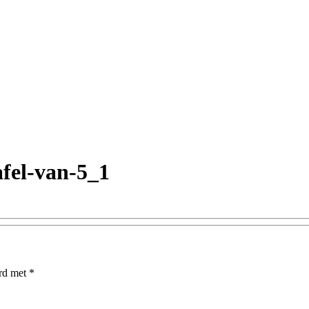
fel-van-5_1
erd met
*