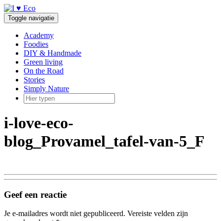
Doorgaan
naar
Toggle navigatie
inhoud
Academy
Foodies
DIY & Handmade
Green living
On the Road
Stories
Simply Nature
i-love-eco-
blog_Provamel_tafel-van-5_F
Geef een reactie
Je e-mailadres wordt niet gepubliceerd.
Vereiste velden zijn