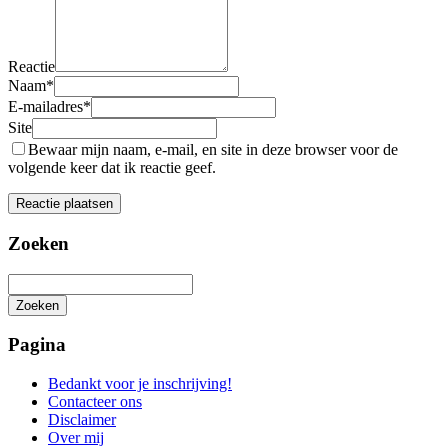
Reactie
Naam
*
E-mailadres
*
Site
Bewaar mijn naam, e-mail, en site in deze browser voor de
volgende keer dat ik reactie geef.
Zoeken
Zoeken
Het
zoeken
Pagina
is
aan
Bedankt voor je inschrijving!
de
Contacteer ons
gang
Disclaimer
Over mij