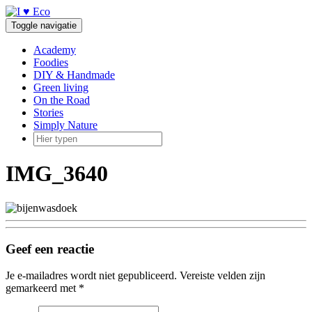
Doorgaan
naar
Toggle navigatie
inhoud
Academy
Foodies
DIY & Handmade
Green living
On the Road
Stories
Simply Nature
IMG_3640
Geef een reactie
Je e-mailadres wordt niet gepubliceerd.
Vereiste velden zijn
gemarkeerd met
*