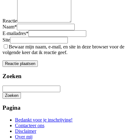
Reactie
Naam
*
E-mailadres
*
Site
Bewaar mijn naam, e-mail, en site in deze browser voor de
volgende keer dat ik reactie geef.
Zoeken
Zoeken
Het
zoeken
Pagina
is
aan
Bedankt voor je inschrijving!
de
Contacteer ons
gang
Disclaimer
Over mij