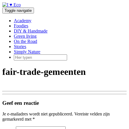
Doorgaan
naar
Toggle navigatie
inhoud
Academy
Foodies
DIY & Handmade
Green living
On the Road
Stories
Simply Nature
fair-trade-gemeenten
Geef een reactie
Je e-mailadres wordt niet gepubliceerd.
Vereiste velden zijn
gemarkeerd met
*