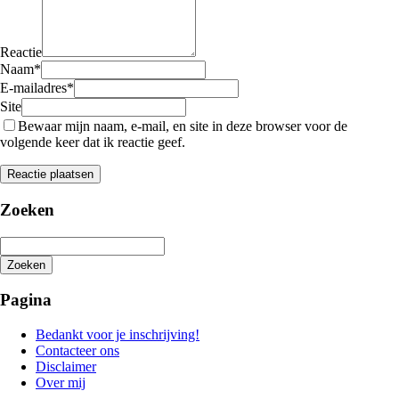
Reactie
Naam
*
E-mailadres
*
Site
Bewaar mijn naam, e-mail, en site in deze browser voor de
volgende keer dat ik reactie geef.
Zoeken
Zoeken
Het
zoeken
Pagina
is
aan
Bedankt voor je inschrijving!
de
Contacteer ons
gang
Disclaimer
Over mij