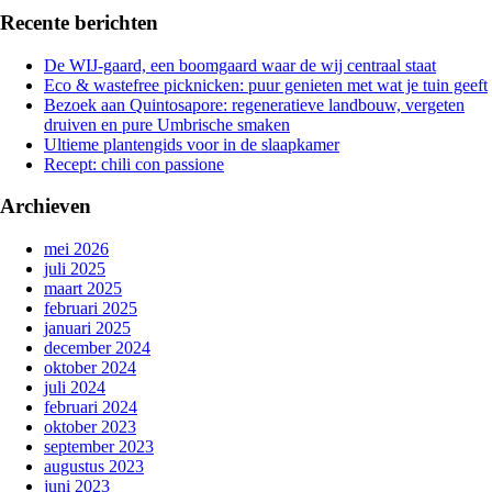
Recente berichten
De WIJ-gaard, een boomgaard waar de wij centraal staat
Eco & wastefree picknicken: puur genieten met wat je tuin geeft
Bezoek aan Quintosapore: regeneratieve landbouw, vergeten
druiven en pure Umbrische smaken
Ultieme plantengids voor in de slaapkamer
Recept: chili con passione
Archieven
mei 2026
juli 2025
maart 2025
februari 2025
januari 2025
december 2024
oktober 2024
juli 2024
februari 2024
oktober 2023
september 2023
augustus 2023
juni 2023