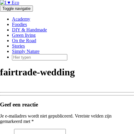
Doorgaan
naar
Toggle navigatie
inhoud
Academy
Foodies
DIY & Handmade
Green living
On the Road
Stories
Simply Nature
fairtrade-wedding
Geef een reactie
Je e-mailadres wordt niet gepubliceerd.
Vereiste velden zijn
gemarkeerd met
*