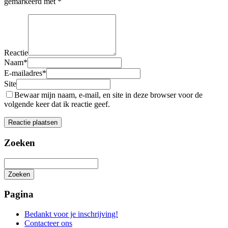
gemarkeerd met
*
Reactie
Naam
*
E-mailadres
*
Site
Bewaar mijn naam, e-mail, en site in deze browser voor de
volgende keer dat ik reactie geef.
Zoeken
Zoeken
Het
zoeken
Pagina
is
aan
Bedankt voor je inschrijving!
de
Contacteer ons