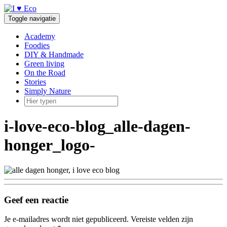
Doorgaan
naar
Toggle navigatie
inhoud
Academy
Foodies
DIY & Handmade
Green living
On the Road
Stories
Simply Nature
i-love-eco-blog_alle-dagen-
honger_logo-
Geef een reactie
Je e-mailadres wordt niet gepubliceerd.
Vereiste velden zijn