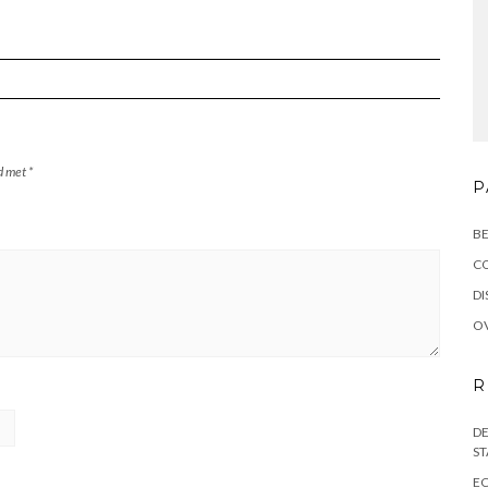
rd met
*
P
BE
C
DI
OV
R
DE
ST
EC