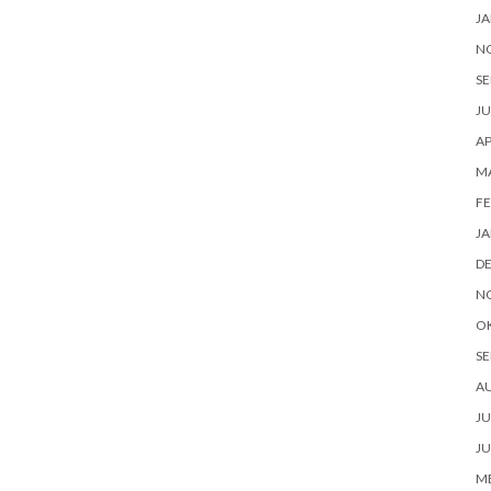
JA
N
SE
JU
AP
M
FE
JA
D
N
O
SE
A
JU
JU
ME