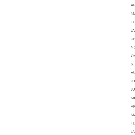
AP
M
FE
JA
D
N
O
SE
A
JU
JU
ME
AP
M
FE
JA