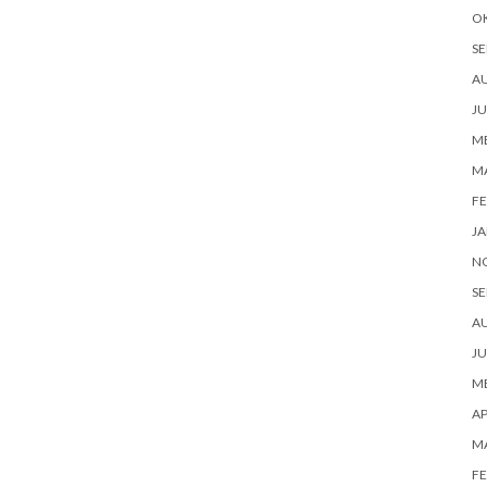
O
SE
A
JU
ME
M
FE
JA
N
SE
A
JU
ME
AP
M
FE