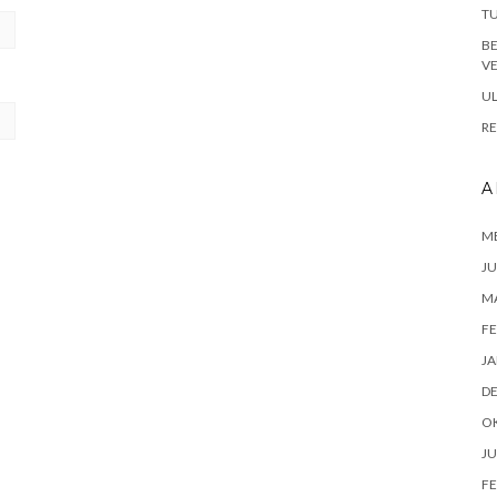
TU
B
VE
UL
RE
A
ME
JU
M
FE
JA
D
O
JU
FE