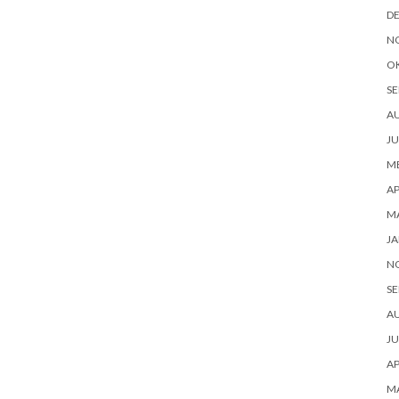
D
N
O
SE
A
JU
ME
AP
M
JA
N
SE
A
JU
AP
M