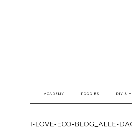
Doorgaan
naar
inhoud
ACADEMY
FOODIES
DIY & 
I-LOVE-ECO-BLOG_ALLE-D