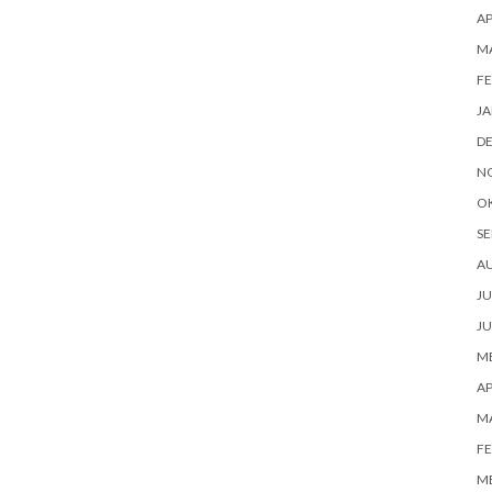
AP
M
FE
JA
D
N
O
SE
A
JU
JU
ME
AP
M
FE
ME