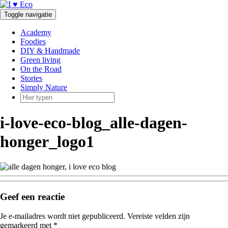
Doorgaan
naar
Toggle navigatie
inhoud
Academy
Foodies
DIY & Handmade
Green living
On the Road
Stories
Simply Nature
i-love-eco-blog_alle-dagen-
honger_logo1
Geef een reactie
Je e-mailadres wordt niet gepubliceerd.
Vereiste velden zijn
gemarkeerd met
*