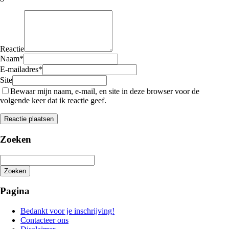
Reactie
Naam
*
E-mailadres
*
Site
Bewaar mijn naam, e-mail, en site in deze browser voor de
volgende keer dat ik reactie geef.
Zoeken
Zoeken
Het
zoeken
Pagina
is
aan
Bedankt voor je inschrijving!
de
Contacteer ons
gang