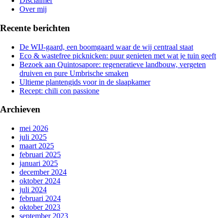
Disclaimer
Over mij
Recente berichten
De WIJ-gaard, een boomgaard waar de wij centraal staat
Eco & wastefree picknicken: puur genieten met wat je tuin geeft
Bezoek aan Quintosapore: regeneratieve landbouw, vergeten
druiven en pure Umbrische smaken
Ultieme plantengids voor in de slaapkamer
Recept: chili con passione
Archieven
mei 2026
juli 2025
maart 2025
februari 2025
januari 2025
december 2024
oktober 2024
juli 2024
februari 2024
oktober 2023
september 2023