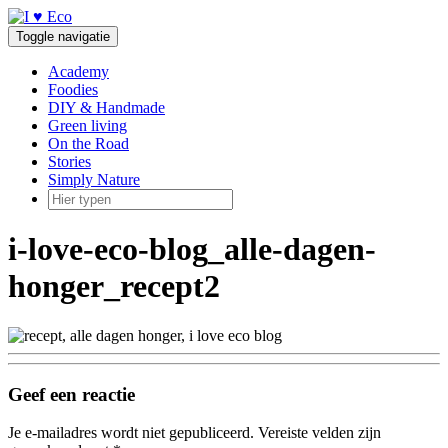
Doorgaan
naar
Toggle navigatie
inhoud
Academy
Foodies
DIY & Handmade
Green living
On the Road
Stories
Simply Nature
i-love-eco-blog_alle-dagen-
honger_recept2
Geef een reactie
Je e-mailadres wordt niet gepubliceerd.
Vereiste velden zijn