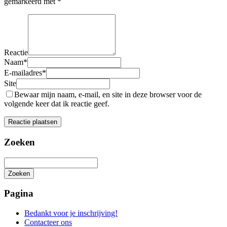
gemarkeerd met
*
Reactie
Naam
*
E-mailadres
*
Site
Bewaar mijn naam, e-mail, en site in deze browser voor de
volgende keer dat ik reactie geef.
Zoeken
Zoeken
Het
zoeken
Pagina
is
aan
Bedankt voor je inschrijving!
de
Contacteer ons