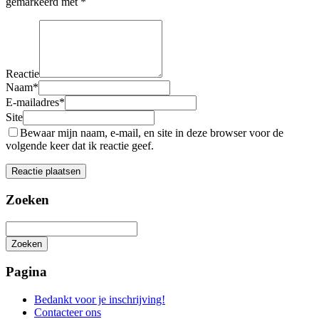
gemarkeerd met
*
Reactie
Naam
*
E-mailadres
*
Site
Bewaar mijn naam, e-mail, en site in deze browser voor de
volgende keer dat ik reactie geef.
Zoeken
Zoeken
Het
zoeken
Pagina
is
aan
Bedankt voor je inschrijving!
de
Contacteer ons