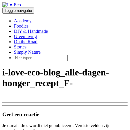
Doorgaan
naar
Toggle navigatie
inhoud
Academy
Foodies
DIY & Handmade
Green living
On the Road
Stories
Simply Nature
i-love-eco-blog_alle-dagen-
honger_recept_F-
Geef een reactie
Je e-mailadres wordt niet gepubliceerd.
Vereiste velden zijn