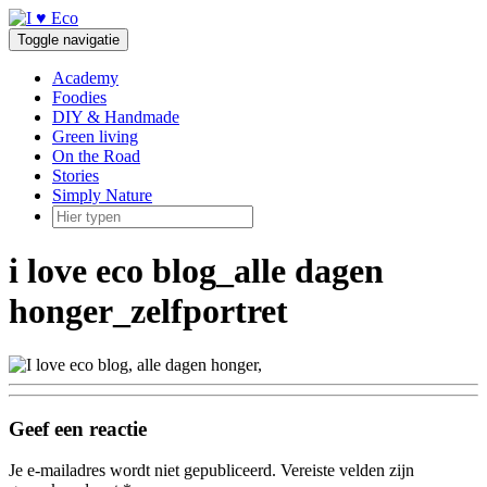
Doorgaan
naar
Toggle navigatie
inhoud
Academy
Foodies
DIY & Handmade
Green living
On the Road
Stories
Simply Nature
i love eco blog_alle dagen
honger_zelfportret
Geef een reactie
Je e-mailadres wordt niet gepubliceerd.
Vereiste velden zijn