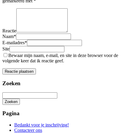
gemarkeerd met
*
Reactie
Naam
*
E-mailadres
*
Site
Bewaar mijn naam, e-mail, en site in deze browser voor de
volgende keer dat ik reactie geef.
Zoeken
Zoeken
Het
zoeken
Pagina
is
aan
Bedankt voor je inschrijving!
de
Contacteer ons