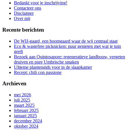
aan
Bedankt voor je inschrijving!
de
Contacteer ons
gang
Disclaimer
Over mij
Recente berichten
De WIJ-gaard, een boomgaard waar de wij centraal staat
Eco & wastefree picknicken: puur genieten met wat je tuin
geeft
Bezoek aan Quintosapore: regeneratieve landbouw, vergeten
druiven en pure Umbrische smaken
Ultieme plantengids voor in de slaapkamer
Recept: chili con passione
Archieven
mei 2026
juli 2025
maart 2025
februari 2025
januari 2025
december 2024
oktober 2024