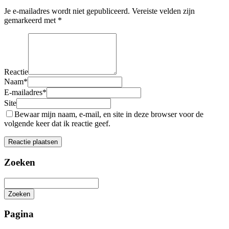
Je e-mailadres wordt niet gepubliceerd.
Vereiste velden zijn
gemarkeerd met
*
Reactie
Naam
*
E-mailadres
*
Site
Bewaar mijn naam, e-mail, en site in deze browser voor de
volgende keer dat ik reactie geef.
Zoeken
Zoeken
Het
zoeken
Pagina
is