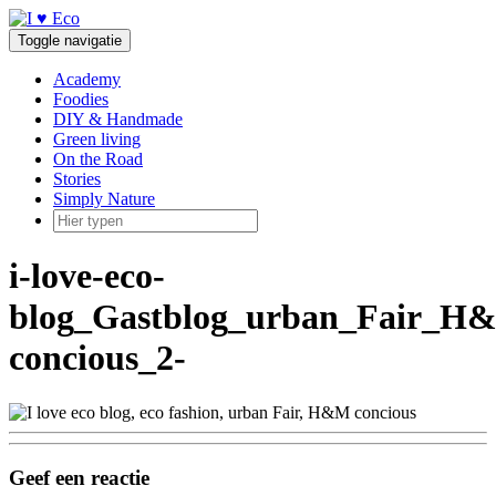
Doorgaan
naar
Toggle navigatie
inhoud
Academy
Foodies
DIY & Handmade
Green living
On the Road
Stories
Simply Nature
i-love-eco-
blog_Gastblog_urban_Fair_H
concious_2-
Geef een reactie