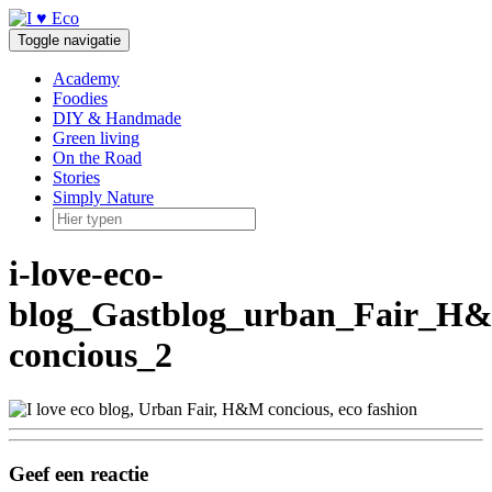
Doorgaan
naar
Toggle navigatie
inhoud
Academy
Foodies
DIY & Handmade
Green living
On the Road
Stories
Simply Nature
i-love-eco-
blog_Gastblog_urban_Fair_H
concious_2
Geef een reactie