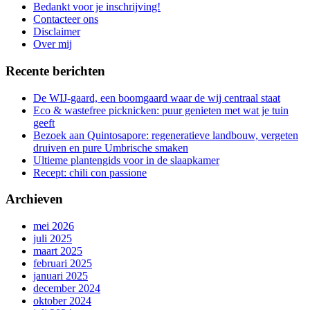
aan
Bedankt voor je inschrijving!
de
Contacteer ons
gang
Disclaimer
Over mij
Recente berichten
De WIJ-gaard, een boomgaard waar de wij centraal staat
Eco & wastefree picknicken: puur genieten met wat je tuin
geeft
Bezoek aan Quintosapore: regeneratieve landbouw, vergeten
druiven en pure Umbrische smaken
Ultieme plantengids voor in de slaapkamer
Recept: chili con passione
Archieven
mei 2026
juli 2025
maart 2025
februari 2025
januari 2025
december 2024
oktober 2024