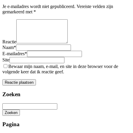
Je e-mailadres wordt niet gepubliceerd.
Vereiste velden zijn
gemarkeerd met
*
Reactie
Naam
*
E-mailadres
*
Site
Bewaar mijn naam, e-mail, en site in deze browser voor de
volgende keer dat ik reactie geef.
Zoeken
Zoeken
Het
zoeken
Pagina
is