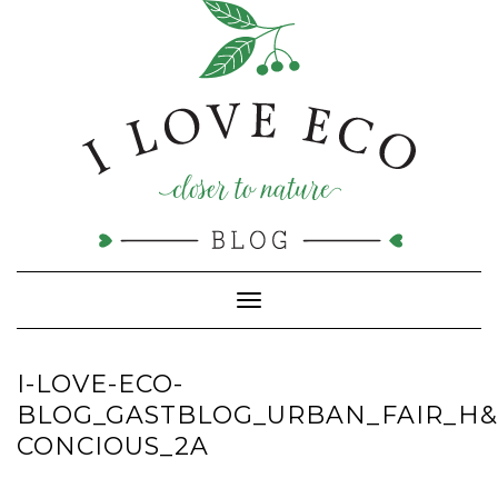
Doorgaan
naar
inhoud
Toggle navigatie
I-LOVE-ECO-
BLOG_GASTBLOG_URBAN_FAIR_H&
CONCIOUS_2A