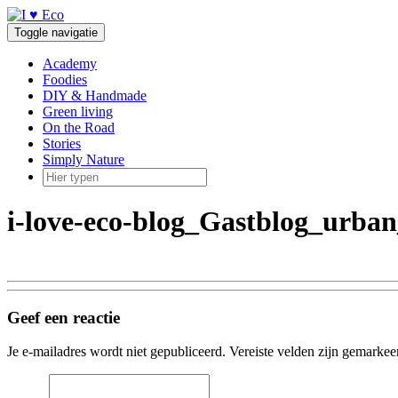
Doorgaan
naar
Toggle navigatie
inhoud
Academy
Foodies
DIY & Handmade
Green living
On the Road
Stories
Simply Nature
i-love-eco-blog_Gastblog_urb
Geef een reactie
Je e-mailadres wordt niet gepubliceerd.
Vereiste velden zijn gemarke