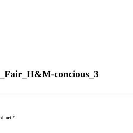
an_Fair_H&M-concious_3
erd met
*