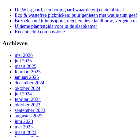
De WIJ-gaard, een boomgaard waar de wij centraal staat
Eco & wastefree picknicken: puur genieten met wat je tuin geef
Bezoek aan Quintosapore: regeneratieve landbouw, vergeten 
Ultieme plantengids voor in de slaapkamer
Recept: chili con passione
Archieven
mei 2026
juli 2025
maart 2025
februari 2025
januari 2025
december 2024
oktober 2024
juli 2024
februari 2024
oktober 2023
september 2023
augustus 2023
juni 2023
mei 2023
maart 2023