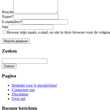
Reactie
Naam
*
E-mailadres
*
Site
Bewaar mijn naam, e-mail, en site in deze browser voor de volgende
Zoeken
Zoeken
Het
zoeken
Pagina
is
aan
Bedankt voor je inschrijving!
de
Contacteer ons
gang
Disclaimer
Over mij
Recente berichten