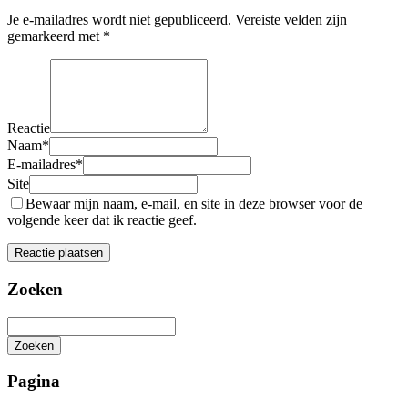
Je e-mailadres wordt niet gepubliceerd.
Vereiste velden zijn
gemarkeerd met
*
Reactie
Naam
*
E-mailadres
*
Site
Bewaar mijn naam, e-mail, en site in deze browser voor de
volgende keer dat ik reactie geef.
Zoeken
Zoeken
Het
zoeken
Pagina
is