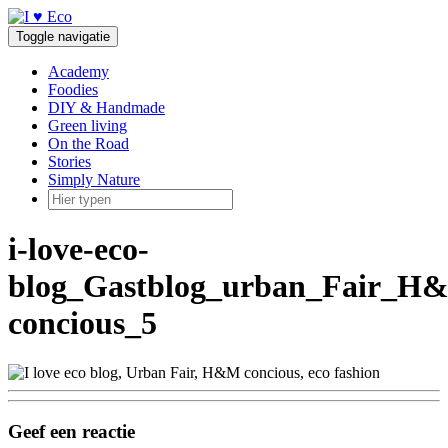
Doorgaan
naar
Toggle navigatie
inhoud
Academy
Foodies
DIY & Handmade
Green living
On the Road
Stories
Simply Nature
i-love-eco-
blog_Gastblog_urban_Fair_H
concious_5
Geef een reactie