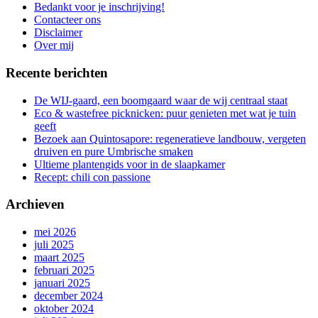
aan
Bedankt voor je inschrijving!
de
Contacteer ons
gang
Disclaimer
Over mij
Recente berichten
De WIJ-gaard, een boomgaard waar de wij centraal staat
Eco & wastefree picknicken: puur genieten met wat je tuin
geeft
Bezoek aan Quintosapore: regeneratieve landbouw, vergeten
druiven en pure Umbrische smaken
Ultieme plantengids voor in de slaapkamer
Recept: chili con passione
Archieven
mei 2026
juli 2025
maart 2025
februari 2025
januari 2025
december 2024
oktober 2024