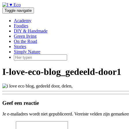
Doorgaan
naar
Toggle navigatie
inhoud
Academy
Foodies
DIY & Handmade
Green living
On the Road
Stories
Simply Nature
I-love-eco-blog_gedeeld-door1
Geef een reactie
Je e-mailadres wordt niet gepubliceerd.
Vereiste velden zijn gemarke