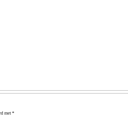
erd met
*