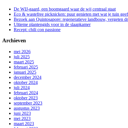
De WIJ-gaard, een boomgaard waar de wij centraal staat
Eco & wastefree picknicken: puur genieten met wat je tuin geef
Bezoek aan Quintosapore: regeneratieve landbouw, vergeten 
Ultieme plantengids voor in de slaapkamer
Recept: chili con passione
Archieven
mei 2026
juli 2025
maart 2025
februari 2025
januari 2025
december 2024
oktober 2024
juli 2024
februari 2024
oktober 2023
september 2023
augustus 2023
juni 2023
mei 2023
maart 2023