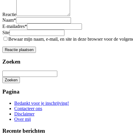
Reactie
Naam
*
E-mailadres
*
Site
Bewaar mijn naam, e-mail, en site in deze browser voor de volgende
Zoeken
Zoeken
Het
zoeken
Pagina
is
aan
Bedankt voor je inschrijving!
de
Contacteer ons
gang
Disclaimer
Over mij
Recente berichten