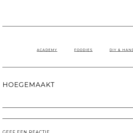
Doorgaan
naar
inhoud
ACADEMY
FOODIES
DIY & HA
HOEGEMAAKT
GEEF EEN REACTIE