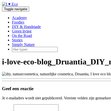
Doorgaan
naar
Toggle navigatie
inhoud
Academy
Foodies
DIY & Handmade
Green living
On the Road
Stories
Simply Nature
i-love-eco-blog_Druantia_DIY_
Geef een reactie
Je e-mailadres wordt niet gepubliceerd.
Vereiste velden zijn gemarke