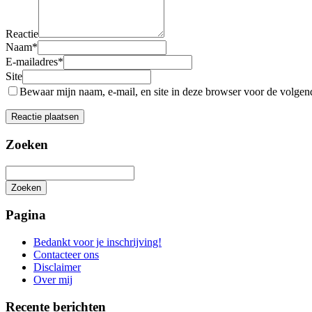
Reactie
Naam
*
E-mailadres
*
Site
Bewaar mijn naam, e-mail, en site in deze browser voor de volgende
Zoeken
Zoeken
Het
zoeken
Pagina
is
aan
Bedankt voor je inschrijving!
de
Contacteer ons
gang
Disclaimer
Over mij
Recente berichten