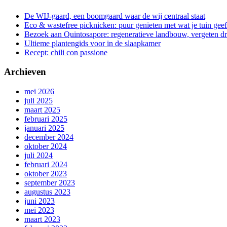
De WIJ-gaard, een boomgaard waar de wij centraal staat
Eco & wastefree picknicken: puur genieten met wat je tuin geef
Bezoek aan Quintosapore: regeneratieve landbouw, vergeten 
Ultieme plantengids voor in de slaapkamer
Recept: chili con passione
Archieven
mei 2026
juli 2025
maart 2025
februari 2025
januari 2025
december 2024
oktober 2024
juli 2024
februari 2024
oktober 2023
september 2023
augustus 2023
juni 2023
mei 2023
maart 2023