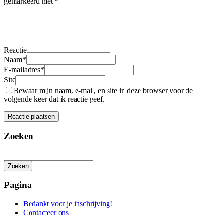
gemarkeerd met
*
Reactie
Naam
*
E-mailadres
*
Site
Bewaar mijn naam, e-mail, en site in deze browser voor de
volgende keer dat ik reactie geef.
Zoeken
Zoeken
Het
zoeken
Pagina
is
aan
Bedankt voor je inschrijving!
de
Contacteer ons