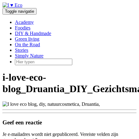
Doorgaan
naar
Toggle navigatie
inhoud
Academy
Foodies
DIY & Handmade
Green living
On the Road
Stories
Simply Nature
i-love-eco-
blog_Druantia_DIY_Gezichtsm
Geef een reactie
Je e-mailadres wordt niet gepubliceerd.
Vereiste velden zijn