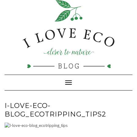
Doorgaan
naar
inhoud
Toggle navigatie
I-LOVE-ECO-
BLOG_ECOTRIPPING_TIPS2