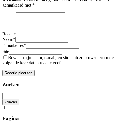
gemarkeerd met
*
Reactie
Naam
*
E-mailadres
*
Site
Bewaar mijn naam, e-mail, en site in deze browser voor de
volgende keer dat ik reactie geef.
Zoeken
Zoeken
Het
zoeken
is
Pagina
aan
de