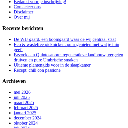
Bedankt voor je inschrijving!
gang
Contacteer ons
Disclaimer
Over mij
Recente berichten
De WIJ-gaard, een boomgaard waar de wij centraal staat
Eco & wastefree picknicken: puur genieten met wat je tuin
geeft
Bezoek aan Quintosapore: regeneratieve landbouw, vergeten
druiven en pure Umbrische smaken
Ultieme plantengids voor in de slaapkamer
Recept: chili con passione
Archieven
mei 2026
juli 2025
maart 2025
februari 2025
januari 2025
december 2024
oktober 2024