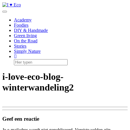
Doorgaan
naar
Toggle navigatie
inhoud
Academy
Foodies
DIY & Handmade
Green living
On the Road
Stories
Simply Nature
i-love-eco-blog-
winterwandeling2
Geef een reactie
Je e-mailadres wordt niet gepubliceerd.
Vereiste velden zijn