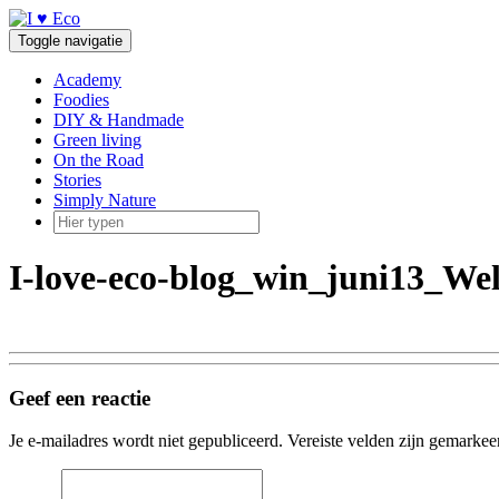
Doorgaan
naar
Toggle navigatie
inhoud
Academy
Foodies
DIY & Handmade
Green living
On the Road
Stories
Simply Nature
I-love-eco-blog_win_juni13_We
Geef een reactie
Je e-mailadres wordt niet gepubliceerd.
Vereiste velden zijn gemarke