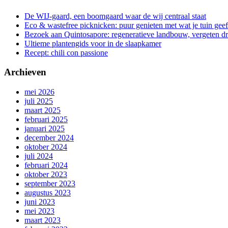
De WIJ-gaard, een boomgaard waar de wij centraal staat
Eco & wastefree picknicken: puur genieten met wat je tuin geef
Bezoek aan Quintosapore: regeneratieve landbouw, vergeten 
Ultieme plantengids voor in de slaapkamer
Recept: chili con passione
Archieven
mei 2026
juli 2025
maart 2025
februari 2025
januari 2025
december 2024
oktober 2024
juli 2024
februari 2024
oktober 2023
september 2023
augustus 2023
juni 2023
mei 2023
maart 2023