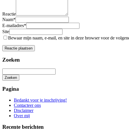
Reactie
Naam
*
E-mailadres
*
Site
Bewaar mijn naam, e-mail, en site in deze browser voor de volgende
Zoeken
Zoeken
Het
zoeken
Pagina
is
aan
Bedankt voor je inschrijving!
de
Contacteer ons
gang
Disclaimer
Over mij
Recente berichten