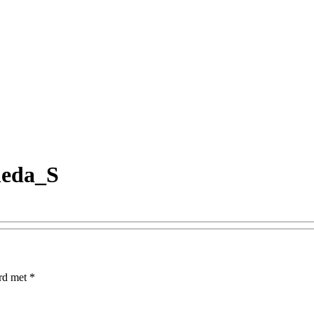
leda_S
erd met
*