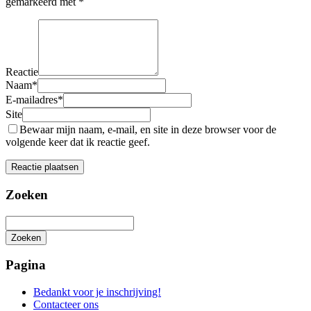
gemarkeerd met
*
Reactie
Naam
*
E-mailadres
*
Site
Bewaar mijn naam, e-mail, en site in deze browser voor de
volgende keer dat ik reactie geef.
Zoeken
Zoeken
Het
zoeken
Pagina
is
aan
Bedankt voor je inschrijving!
de
Contacteer ons