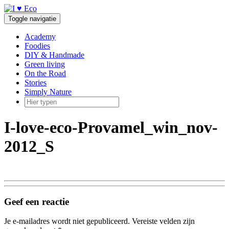
Doorgaan
naar
Toggle navigatie
inhoud
Academy
Foodies
DIY & Handmade
Green living
On the Road
Stories
Simply Nature
I-love-eco-Provamel_win_nov-
2012_S
Geef een reactie
Je e-mailadres wordt niet gepubliceerd.
Vereiste velden zijn