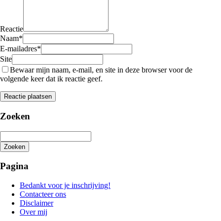
Reactie
Naam
*
E-mailadres
*
Site
Bewaar mijn naam, e-mail, en site in deze browser voor de
volgende keer dat ik reactie geef.
Zoeken
Zoeken
Het
zoeken
Pagina
is
aan
Bedankt voor je inschrijving!
de
Contacteer ons
gang
Disclaimer
Over mij