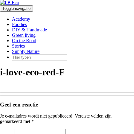
Doorgaan
naar
Toggle navigatie
inhoud
Academy
Foodies
DIY & Handmade
Green living
On the Road
Stories
Simply Nature
i-love-eco-red-F
Geef een reactie
Je e-mailadres wordt niet gepubliceerd.
Vereiste velden zijn
gemarkeerd met
*