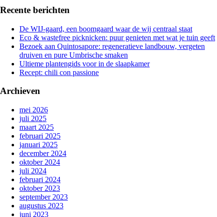
Recente berichten
De WIJ-gaard, een boomgaard waar de wij centraal staat
Eco & wastefree picknicken: puur genieten met wat je tuin geeft
Bezoek aan Quintosapore: regeneratieve landbouw, vergeten
druiven en pure Umbrische smaken
Ultieme plantengids voor in de slaapkamer
Recept: chili con passione
Archieven
mei 2026
juli 2025
maart 2025
februari 2025
januari 2025
december 2024
oktober 2024
juli 2024
februari 2024
oktober 2023
september 2023
augustus 2023
juni 2023