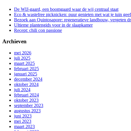
De WIJ-gaard, een boomgaard waar de wij centraal staat
Eco & wastefree picknicken: puur genieten met wat je tuin geef
Bezoek aan Quintosapore: regeneratieve landbouw, vergeten 
Ultieme plantengids voor in de slaapkamer
Recept: chili con passione
Archieven
mei 2026
juli 2025
maart 2025
februari 2025
januari 2025
december 2024
oktober 2024
juli 2024
februari 2024
oktober 2023
september 2023
augustus 2023
juni 2023
mei 2023
maart 2023