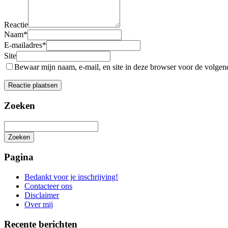
Reactie
Naam
*
E-mailadres
*
Site
Bewaar mijn naam, e-mail, en site in deze browser voor de volgende
Zoeken
Zoeken
Het
zoeken
Pagina
is
aan
Bedankt voor je inschrijving!
de
Contacteer ons
gang
Disclaimer
Over mij
Recente berichten