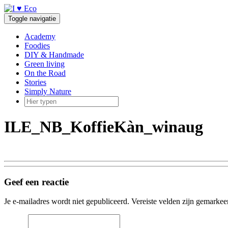
Doorgaan
naar
Toggle navigatie
inhoud
Academy
Foodies
DIY & Handmade
Green living
On the Road
Stories
Simply Nature
ILE_NB_KoffieKàn_winaug
Geef een reactie
Je e-mailadres wordt niet gepubliceerd.
Vereiste velden zijn gemarke