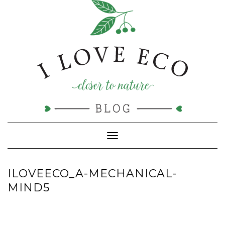
Doorgaan
naar
inhoud
Toggle navigatie
ILOVEECO_A-MECHANICAL-
MIND5